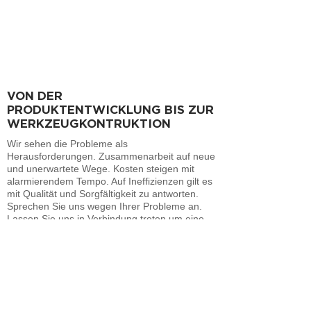
VON DER
PRODUKTENTWICKLUNG BIS ZUR
WERKZEUGKONTRUKTION
Wir sehen die Probleme als
Herausforderungen. Zusammenarbeit auf neue
und unerwartete Wege. Kosten steigen mit
alarmierendem Tempo. Auf Ineffizienzen gilt es
mit Qualität und Sorgfältigkeit zu antworten.
Sprechen Sie uns wegen Ihrer Probleme an.
Lassen Sie uns in Verbindung treten um eine
funktionsfähige Lösung zu erarbeiten. Und
möglicherweise ist diese günstiger als je zuvor.
Vor allem aber lassen Sie uns jetzt beginnen.