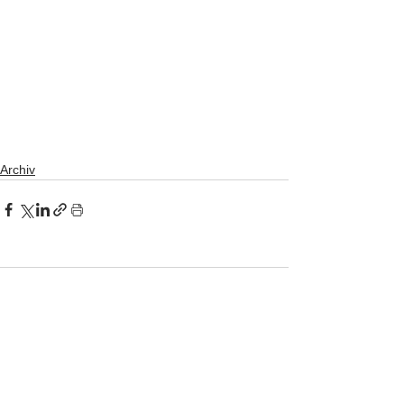
Archiv
Kommentare
Kommentar verfassen...